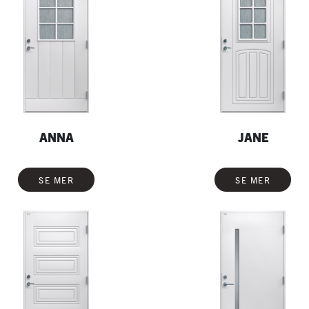
ANNA
JANE
SE MER
SE MER