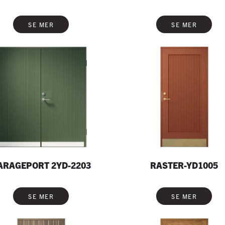
SE MER
SE MER
ARAGEPORT 2YD-2203
RASTER-YD1005
SE MER
SE MER