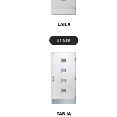
LAILA
SE MER
TANJA