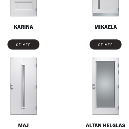
KARINA
MIKAELA
SE MER
SE MER
MAJ
ALTAN HELGLAS