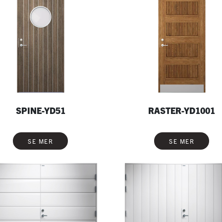
SPINE-YD51
RASTER-YD1001
SE MER
SE MER