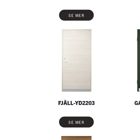
SE MER
FJÄLL-YD2203
G
SE MER